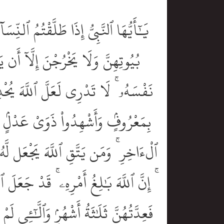
يَٰٓأَيُّهَا ٱلنَّبِىُّ إِذَا طَلَّقْتُمُ ٱلنِّس
بُيُوتِهِنَّ وَلَا يَخْرُجْنَ إِلَّآ أَن ي
نَفْسَهُۥ ۚ لَا تَدْرِى لَعَلَّ ٱللَّهَ يُحْد
بِمَعْرُوفٍۢ وَأَشْهِدُواْ ذَوَىْ عَدْلٍۢ مّ
ٱلْءَاخِرِ ۚ وَمَن يَتَّقِ ٱللَّهَ يَجْعَل لَّهُ
ۚ إِنَّ ٱللَّهَ بَٰلِغُ أَمْرِهِۦ ۚ قَدْ جَعَلَ ٱل
فَعِدَّتُهُنَّ ثَلَٰثَةُ أَشْهُرٍۢ وَٱلَّٰٓـِٔى 