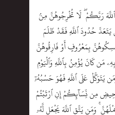
واْ ٱللَّهَ رَبَّكُمْ ۖ لَا تُخْرِجُوهُنَّ مِنۢ
َن يَتَعَدَّ حُدُودَ ٱللَّهِ فَقَدْ ظَلَمَ
َمْسِكُوهُنَّ بِمَعْرُوفٍ أَوْ فَارِقُوهُنَّ
ِۦ مَن كَانَ يُؤْمِنُ بِٱللَّهِ وَٱلْيَوْمِ
 يَتَوَكَّلْ عَلَى ٱللَّهِ فَهُوَ حَسْبُهُۥٓ
مَحِيضِ مِن نِّسَآئِكُمْ إِنِ ٱرْتَبْتُمْ
ْلَهُنَّ ۚ وَمَن يَتَّقِ ٱللَّهَ يَجْعَل لَّهُۥ