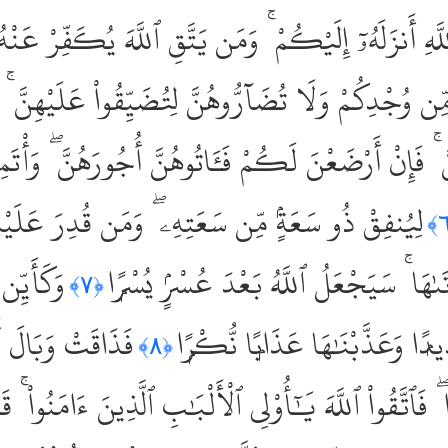
لَّهِ أَنزَلَهُۥٓ إِلَيْكُمْ ۚ وَمَن يَتَّقِ ٱللَّهَ يُكَفِّرْ عَنْهُ 
ُجْدِكُمْ وَلَا تُضَآرُّوهُنَّ لِتُضَيِّقُواْ عَلَيْهِنَّ ۚ و
َ ۚ فَإِنْ أَرْضَعْنَ لَكُمْ فَـَٔاتُوهُنَّ أُجُورَهُنَّ ۖ وَأْتَ
لِيُنفِقْ ذُو سَعَةٍۢ مِّن سَعَتِهِۦ ۖ وَمَن قُدِرَ عَلَيْهِ رِ
َىٰهَا ۚ سَيَجْعَلُ ٱللَّهُ بَعْدَ عُسْرٍۢ يُسْرًۭا
وَكَأَيِّن
﴿٧﴾
ًۭا وَعَذَّبْنَٰهَا عَذَابًۭا نُّكْرًۭا
فَذَاقَتْ وَبَالَ أَ
﴿٨﴾
ۖ فَٱتَّقُواْ ٱللَّهَ يَٰٓأُوْلِى ٱلْأَلْبَٰبِ ٱلَّذِينَ ءَامَنُواْ ۚ ق