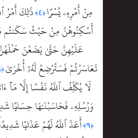
مِنْ أَمْرِهِۦ يُسْرًۭا
ذَٰلِكَ أَمْرُ ٱل
﴿٤﴾
أَسْكِنُوهُنَّ مِنْ حَيْثُ سَكَنتُم مِّن و
عَلَيْهِنَّ حَتَّىٰ يَضَعْنَ حَمْلَهُنّ
تَعَاسَرْتُمْ فَسَتُرْضِعُ لَهُۥٓ أُخْرَىٰ
﴿٦﴾
لَا يُكَلِّفُ ٱللَّهُ نَفْسًا إِلَّا مَآ ءَات
وَرُسُلِهِۦ فَحَاسَبْنَٰهَا حِسَابًۭا شَدِيد
أَعَدَّ ٱللَّهُ لَهُمْ عَذَابًۭا شَدِيدًۭا 
﴿٩﴾