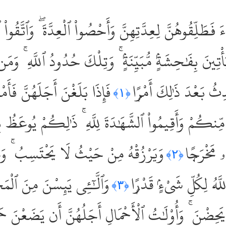
َآءَ فَطَلِّقُوهُنَّ لِعِدَّتِهِنَّ وَأَحْصُواْ ٱلْعِدَّةَ ۖ وَٱتَّقُ
َأْتِينَ بِفَٰحِشَةٍۢ مُّبَيِّنَةٍۢ ۚ وَتِلْكَ حُدُودُ ٱللَّهِ ۚ وَم
ِثُ بَعْدَ ذَٰلِكَ أَمْرًۭا
فَإِذَا بَلَغْنَ أَجَلَهُنَّ فَأ
﴿١﴾
ِنكُمْ وَأَقِيمُواْ ٱلشَّهَٰدَةَ لِلَّهِ ۚ ذَٰلِكُمْ يُوعَظُ بِه
ۥ مَخْرَجًۭا
وَيَرْزُقْهُ مِنْ حَيْثُ لَا يَحْتَسِبُ ۚ وَمَن
﴿٢﴾
لَّهُ لِكُلِّ شَىْءٍۢ قَدْرًۭا
وَٱلَّٰٓـِٔى يَئِسْنَ مِنَ ٱلْ
﴿٣﴾
لَمْ يَحِضْنَ ۚ وَأُوْلَٰتُ ٱلْأَحْمَالِ أَجَلُهُنَّ أَن يَضَعْنَ حَم