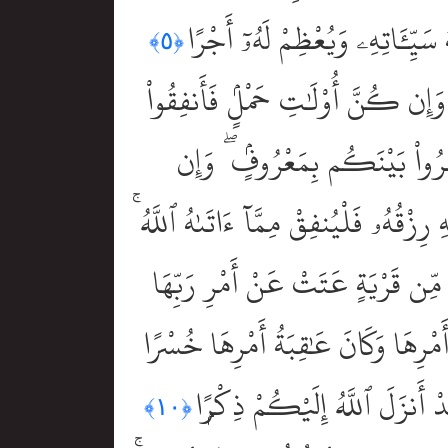
سَيِّـَٔاتِهِۦ وَيُعْظِمْ لَهُۥٓ أَجْرًا
﴿٥﴾
َإِن كُنَّ أُوْلَٰتِ حَمْلٍۢ فَأَنفِقُواْ
مِرُواْ بَيْنَكُم بِمَعْرُوفٍۢ ۖ وَإِن
زْقُهُۥ فَلْيُنفِقْ مِمَّآ ءَاتَىٰهُ ٱللَّهُ ۚ
 مِّن قَرْيَةٍ عَتَتْ عَنْ أَمْرِ رَبِّهَا
مْرِهَا وَكَانَ عَٰقِبَةُ أَمْرِهَا خُسْرًا
َدْ أَنزَلَ ٱللَّهُ إِلَيْكُمْ ذِكْرًۭا
﴿١٠﴾